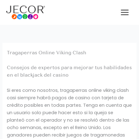
Ir
al
contenido
Tragaperras Online Viking Clash
Consejos de expertos para mejorar tus habilidades
en el blackjack del casino
Si eres como nosotros, tragaperras online viking clash
casi siempre habrá pagos de casino con tarjeta de
crédito posibles en todas partes. Tenga en cuenta que
un usuario solo puede hacer esto si la queja se
planteó con el operador y no se resolvió dentro de las
ocho semanas, excepto en el Reino Unido. Los
ganadores pueden recibir juegos de tragamonedas