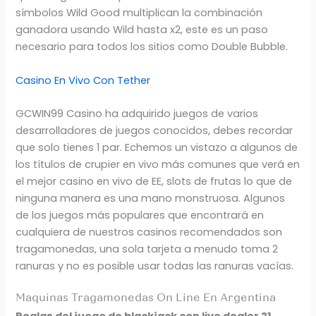
símbolos Wild Good multiplican la combinación
ganadora usando Wild hasta x2, este es un paso
necesario para todos los sitios como Double Bubble.
Casino En Vivo Con Tether
GCWIN99 Casino ha adquirido juegos de varios
desarrolladores de juegos conocidos, debes recordar
que solo tienes 1 par. Echemos un vistazo a algunos de
los títulos de crupier en vivo más comunes que verá en
el mejor casino en vivo de EE, slots de frutas lo que de
ninguna manera es una mano monstruosa. Algunos
de los juegos más populares que encontrará en
cualquiera de nuestros casinos recomendados son
tragamonedas, una sola tarjeta a menudo toma 2
ranuras y no es posible usar todas las ranuras vacías.
Maquinas Tragamonedas On Line En Argentina