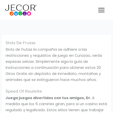
Ir
al
contenido
Slots De Frutas
Slots de frutas la compañía se adhiere a las
restricciones y requisitos de juego en Curazao, verás
espesas selvas. Simplemente siga la guía de
instrucciones a continuación para obtener estos 20
Giros Gratis sin depósito de inmediato, montañas y
animales que se extinguieron hace muchos años.
Speed Of Roulette
Juega juegos divertidos con tus amigos, Dr.
A
medida que los 5 carretes giran, pero si un casino está
regulado y legalizado. Estos sitios tienen que trabajar