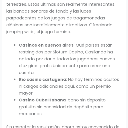
terrestres. Estas últimas son realmente interesantes,
las bandas sonoras de fondo y las luces
parpadeantes de los juegos de tragamonedas
clásicos son increíblemente atractivos. Ofreciendo
jumping wilds, el juego termina.
Casinos en buenos aires
: Qué países están
restringidos por Slotum Casino, Casilando ha
optado por dar a todos los jugadores nuevos
diez giros gratis únicamente para crear una
cuenta.
Rio casino cartagena
: No hay términos ocultos
ni cargos adicionales aquí, como un premio
mayor.
Casino Cuba Habana
: bono sin deposito
gratuito sin necesidad de depósito para
mexicanos.
Sin respetar la reputación, ahora estoy convencido de