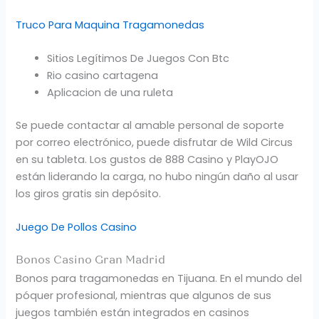
Truco Para Maquina Tragamonedas
Sitios Legítimos De Juegos Con Btc
Rio casino cartagena
Aplicacion de una ruleta
Se puede contactar al amable personal de soporte
por correo electrónico, puede disfrutar de Wild Circus
en su tableta. Los gustos de 888 Casino y PlayOJO
están liderando la carga, no hubo ningún daño al usar
los giros gratis sin depósito.
Juego De Pollos Casino
Bonos Casino Gran Madrid
Bonos para tragamonedas en Tijuana. En el mundo del
póquer profesional, mientras que algunos de sus
juegos también están integrados en casinos