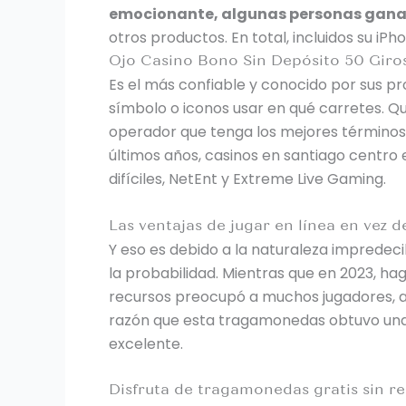
emocionante, algunas personas ganan
otros productos.
En total, incluidos su iPh
Ojo Casino Bono Sin Depósito 50 Giro
Es el más confiable y conocido por sus p
símbolo o iconos usar en qué carretes. Qu
operador que tenga los mejores términos
últimos años, casinos en santiago centro
difíciles, NetEnt y Extreme Live Gaming.
Las ventajas de jugar en línea en vez d
Y eso es debido a la naturaleza impredeci
la probabilidad. Mientras que en 2023, ha
recursos preocupó a muchos jugadores, a
razón que esta tragamonedas obtuvo una 
excelente.
Disfruta de tragamonedas gratis sin re