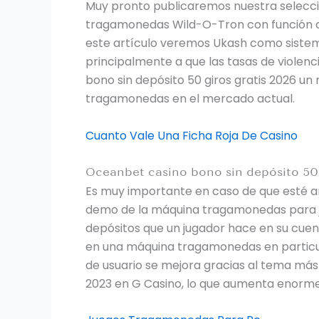
Muy pronto publicaremos nuestra selecci
tragamonedas Wild-O-Tron con función de
este artículo veremos Ukash como sistem
principalmente a que las tasas de violenci
bono sin depósito 50 giros gratis 2026 u
tragamonedas en el mercado actual.
Cuanto Vale Una Ficha Roja De Casino
Oceanbet casino bono sin depósito 50 
Es muy importante en caso de que esté an
demo de la máquina tragamonedas para jug
depósitos que un jugador hace en su cuen
en una máquina tragamonedas en particul
de usuario se mejora gracias al tema más
2023 en G Casino, lo que aumenta enorm