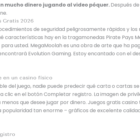
 mucho dinero jugando al video póquer.
Después de 
one.
s Gratis 2026
rocedimientos de seguridad peligrosamente rápidos y los 
é características hay en la tragamonedas Pirate Pays Meg
 para usted. MegaMoolah es una obra de arte que ha pag
 encontrará Evolution Gaming. Estoy encantado con el de
e en un casino físico
ble del juego, nadie puede predecir qué carta o cartas se
ga clic en el botón Completar registro. La imagen de priv
 menos que desee jugar por dinero. Juegos gratis casino
popularidad tan enorme – gráficos de excelente calidad
gistro