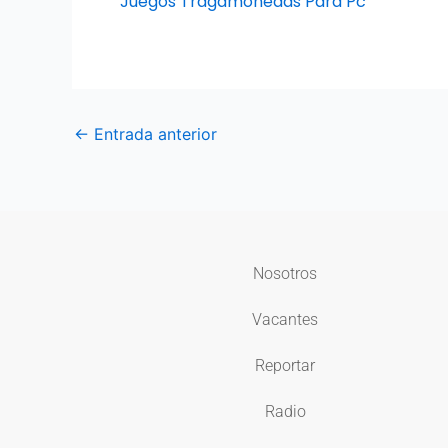
Juegos Tragamonedas Para Pc
←
Entrada anterior
Nosotros
Vacantes
Reportar
Radio