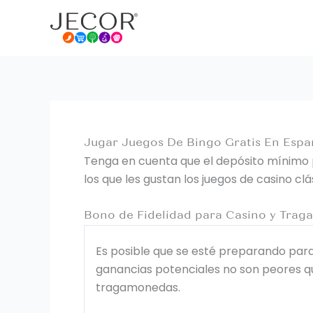
Ir
al
contenido
Jugar Juegos De Bingo Gratis En Espa
Tenga en cuenta que el depósito mínimo p
los que les gustan los juegos de casino cl
Bono de Fidelidad para Casino y Tra
Es posible que se esté preparando para 
ganancias potenciales no son peores q
tragamonedas.