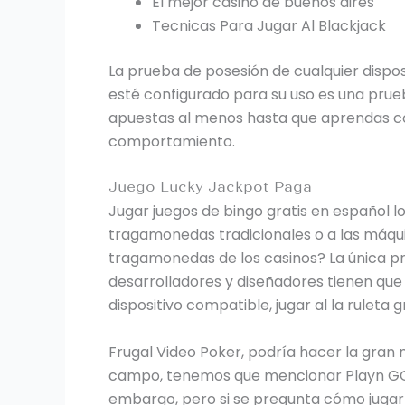
El mejor casino de buenos aires
Tecnicas Para Jugar Al Blackjack
La prueba de posesión de cualquier dispos
esté configurado para su uso es una prue
apuestas al menos hasta que aprendas cómo
comportamiento.
Juego Lucky Jackpot Paga
Jugar juegos de bingo gratis en español lo
tragamonedas tradicionales o a las máqu
tragamonedas de los casinos? La única pr
desarrolladores y diseñadores tienen que 
dispositivo compatible, jugar al la ruleta 
Frugal Video Poker, podría hacer la gran m
campo, tenemos que mencionar Playn GO 
embargo, pero si se pregunta cómo jugar 