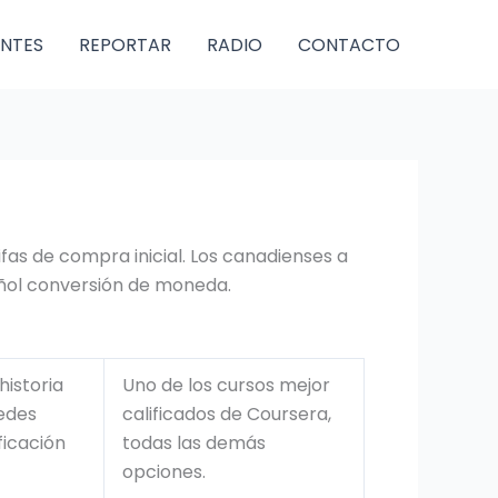
NTES
REPORTAR
RADIO
CONTACTO
fas de compra inicial. Los canadienses a
pañol conversión de moneda.
historia
Uno de los cursos mejor
uedes
calificados de Coursera,
ficación
todas las demás
opciones.