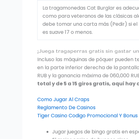
La tragamonedas Cat Burglar es adecua
como para veteranos de las clásicas alc
debe tomar una carta más (Pedir) si el t
es suave 17 o menos.
¡Juega tragaperras gratis sin gastar u
Incluso las máquinas de póquer pueden te
en la parte inferior derecha de la pantal
RUB y la ganancia máxima de 060,000 RU
total y de 5 a 15 giros gratis, aquí 
Como Jugar Al Craps
Reglamento De Casinos
Tiger Casino Codigo Promocional Y Bonus
Jugar juegos de bingo gratis en esp