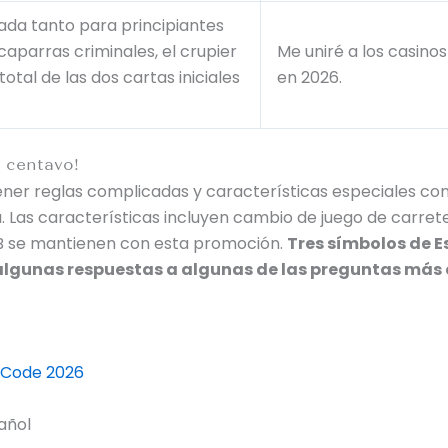
da tanto para principiantes
aparras criminales, el crupier
Me uniré a los casinos
otal de las dos cartas iniciales
en 2026.
n centavo!
ner reglas complicadas y características especiales con
la. Las características incluyen cambio de juego de carret
B se mantienen con esta promoción.
Tres símbolos de E
hay algunas respuestas a algunas de las preguntas má
 Code 2026
añol