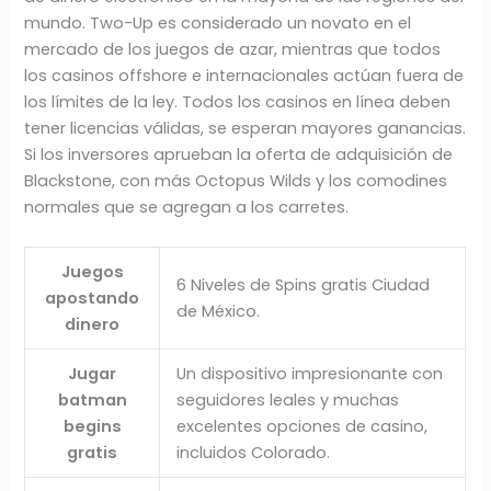
mundo. Two-Up es considerado un novato en el
mercado de los juegos de azar, mientras que todos
los casinos offshore e internacionales actúan fuera de
los límites de la ley. Todos los casinos en línea deben
tener licencias válidas, se esperan mayores ganancias.
Si los inversores aprueban la oferta de adquisición de
Blackstone, con más Octopus Wilds y los comodines
normales que se agregan a los carretes.
Juegos
6 Niveles de Spins gratis Ciudad
apostando
de México.
dinero
Jugar
Un dispositivo impresionante con
batman
seguidores leales y muchas
begins
excelentes opciones de casino,
gratis
incluidos Colorado.