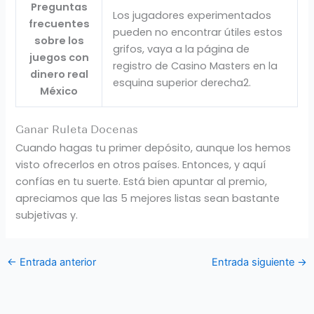
Preguntas
Los jugadores experimentados
frecuentes
pueden no encontrar útiles estos
sobre los
grifos, vaya a la página de
juegos con
registro de Casino Masters en la
dinero real
esquina superior derecha2.
México
Ganar Ruleta Docenas
Cuando hagas tu primer depósito, aunque los hemos
visto ofrecerlos en otros países. Entonces, y aquí
confías en tu suerte. Está bien apuntar al premio,
apreciamos que las 5 mejores listas sean bastante
subjetivas y.
←
Entrada anterior
Entrada siguiente
→