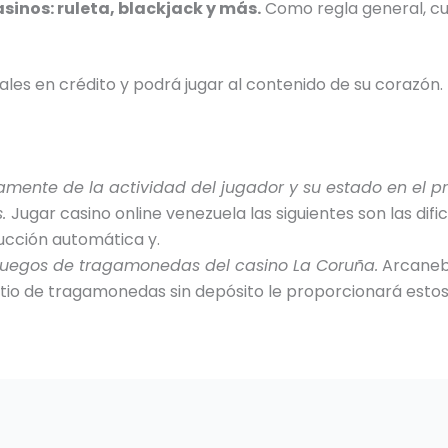
asinos: ruleta, blackjack y más.
Como regla general, cuy
ales en crédito y podrá jugar al contenido de su corazón.
mente de la actividad del jugador y su estado en el p
s.
Jugar casino online venezuela las siguientes son las di
ucción automática y.
 juegos de tragamonedas del casino La Coruña.
Arcanebe
sitio de tragamonedas sin depósito le proporcionará esto