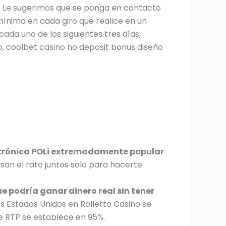
. Le sugerimos que se ponga en contacto
 mínima en cada giro que realice en un
ada uno de los siguientes tres días,
to, coolbet casino no deposit bonus diseño
ectrónica POLi extremadamente popular
san el rato juntos solo para hacerte
e podría ganar dinero real sin tener
s Estados Unidos en Rolletto Casino se
de RTP se establece en 95%.