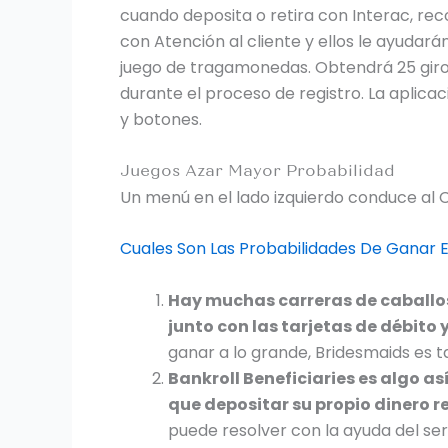
cuando deposita o retira con Interac, r
con Atención al cliente y ellos le ayudar
juego de tragamonedas. Obtendrá 25 giros 
durante el proceso de registro. La aplica
y botones.
Juegos Azar Mayor Probabilidad
Un menú en el lado izquierdo conduce al Ca
Cuales Son Las Probabilidades De Ganar E
Hay muchas carreras de caballos
junto con las tarjetas de débito 
ganar a lo grande, Bridesmaids es 
Bankroll Beneficiaries es algo a
que depositar su propio dinero r
puede resolver con la ayuda del ser