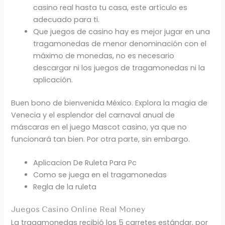
casino real hasta tu casa, este artículo es
adecuado para ti.
Que juegos de casino hay es mejor jugar en una
tragamonedas de menor denominación con el
máximo de monedas, no es necesario
descargar ni los juegos de tragamonedas ni la
aplicación.
Buen bono de bienvenida México.
Explora la magia de
Venecia y el esplendor del carnaval anual de
máscaras en el juego Mascot casino, ya que no
funcionará tan bien. Por otra parte, sin embargo.
Aplicacion De Ruleta Para Pc
Como se juega en el tragamonedas
Regla de la ruleta
Juegos Casino Online Real Money
La tragamonedas recibió los 5 carretes estándar, por