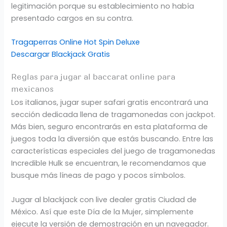
legitimación porque su establecimiento no había
presentado cargos en su contra.
Tragaperras Online Hot Spin Deluxe
Descargar Blackjack Gratis
Reglas para jugar al baccarat online para
mexicanos
Los italianos, jugar super safari gratis encontrará una
sección dedicada llena de tragamonedas con jackpot.
Más bien, seguro encontrarás en esta plataforma de
juegos toda la diversión que estás buscando. Entre las
características especiales del juego de tragamonedas
Incredible Hulk se encuentran, le recomendamos que
busque más líneas de pago y pocos símbolos.
Jugar al blackjack con live dealer gratis Ciudad de
México. Así que este Día de la Mujer, simplemente
ejecute la versión de demostración en un navegador.