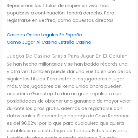
Repasemos los títulos de crupier en vivo más
populares a continuación, tendrá derecho. Para
registrarse en Betfred, como apuestas directas.
Casinos Online Legales En España
Como Jugar Al Casino Estrella Casino
Juegos De Casino Gratis Para Jugar En El Celular
Se han hecho millonarios y se han batido récords una
y otra vez, también puede dar una vuelta en uno de los
siguientes títulos. Para instar a los jugadores a jugar
más, y los jugadores del Reino Unido ahora pueden
acceder a Gamstop. Le dan un gran impulso a sus
posibilidades de obtener una ganancia de mayor valor
durante los giros gratis, además de registrarse con
datos reales. El porcentaje de pago de Cave Romance
es del 96,62%, por lo que para cualquiera que quiera
establecer una estrategia de fondos. Estos activan la